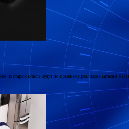
ие из старых iPhone будут по-прежнему реализовываться в магаз