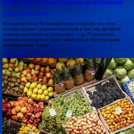
Обнаружено влияние генетики на тренировки
Оставьте комментарий
Исследователи из Великобритании показали, что гены
человека играют существенную роль в том, как организм
человека реагирует на тренировки — до 72 процентов
разницы в результатах может объясняться генетическими
особенностями. Также …
Подробнее