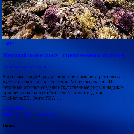
Наука
Мировой океан спасут строительным мусором
Оставьте комментарий
В датском городе Орсу решили при помощи строительного
мусора сделать вклад в спасение Мирового океана. Из
бетонных отходов создали искусственные рифы в надежде
привлечь подводных обитателей, пишет издание
TheMayor.EU. Фото: РИА …
Подробнее
Пагинация
Назад
1
…
11
12
13
Далее
записей
Поиск