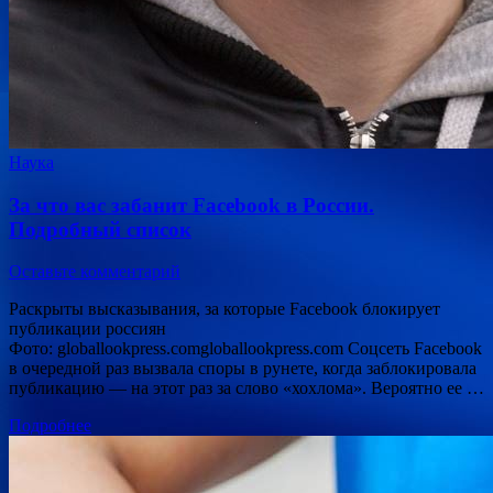
Наука
За что вас забанит Facebook в России.
Подробный список
Оставьте комментарий
Раскрыты высказывания, за которые Facebook блокирует
публикации россиян
Фото: globallookpress.comgloballookpress.com Соцсеть Facebook
в очередной раз вызвала споры в рунете, когда заблокировала
публикацию — на этот раз за слово «хохлома». Вероятно ее …
Подробнее