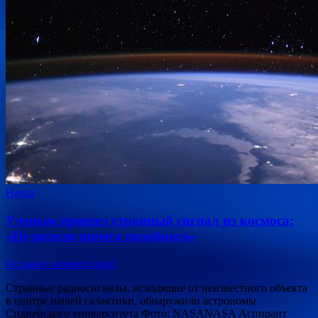
Наука
Ученым пришел странный сигнал из космоса:
«Не видели ничего подобного»
Оставьте комментарий
Странные радиосигналы, исходящие от неизвестного объекта
в центре нашей галактики, обнаружили астрономы
Сиднейского университета Фото: NASANASA Аспирант