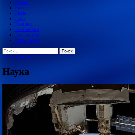
Космос
Наука
Связь
Софт
Техника
Технологии
Электроника
Карта сайта
Найти:
Главное меню
Наука