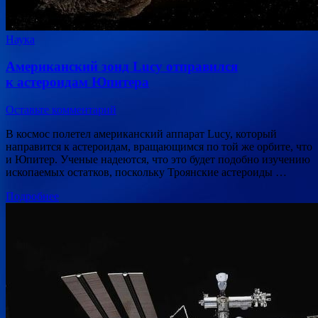
Наука
Американский зонд Lucy отправился
к астероидам Юпитера
Оставьте комментарий
В космос полетел американский аппарат Lucy, который
направится к астероидам, вращающимся по той же орбите, что
и Юпитер. Ученые надеются, что это будет подобно изучению
ископаемых остатков, поскольку Троянские астероиды …
Подробнее