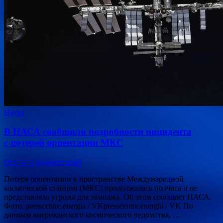
Наука
В НАСА сообщили подробности инцидента
с потерей ориентации МКС
Оставьте комментарий
Потеря ориентации в пространстве Международной
космической станции (МКС) продолжалась полчаса и не
представляла угрозы для экипажа. Об этом сообщает НАСА.
Фото: presscentre.energia / VKpresscentre.energia / VK По
данным американского космического ведомства, …