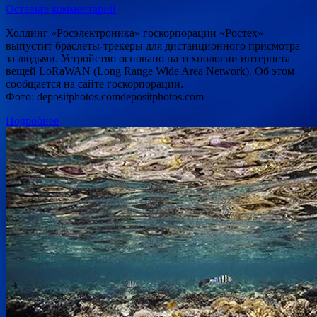
Оставьте комментарий
Холдинг «Росэлектроника» госкорпорации «Ростех»
выпустит браслеты-трекеры для дистанционного присмотра
за людьми. Устройство основано на технологии интернета
вещей LoRaWAN (Long Range Wide Area Network). Об этом
сообщается на сайте госкорпорации.
Фото: depositphotos.comdepositphotos.com
Подробнее