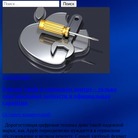
Найти:
Электроника
Ремонт Apple в сервисном центре – только
оригинальные запчасти и официальная
гарантия
Оставьте комментарий
Дорогостоящая цифровая техника даже такой надежной
марки, как Apple периодически нуждается в сервисном
обслуживании и мелком ремонте. Самый удобный формат