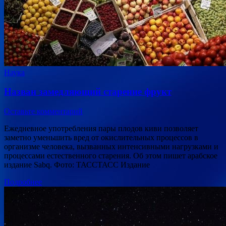
Наука
Назван замедляющий старение фрукт
Оставьте комментарий
Ежедневное употребления пары плодов киви позволяет
заметно уменьшить вред от окислительных процессов в
организме человека, вызванных интенсивными нагрузками и
процессами естественного старения. Об этом пишет арабское
издание Sabq. Фото: ТАССТАСС Издание
Подробнее