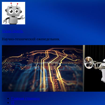
Перейти
к
содержимому
Техно Центр.
Научно-технический еженедельник.
Главная страница
IT