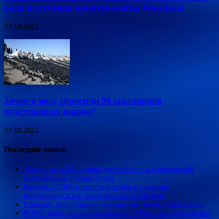
ради получения криптовалюты Worldcoin
27.10.2021
Зачем в воду сбросили 96 миллионов
пластиковых шаров?
27.10.2021
Последние записи
«Газпром» и Молдавия договорились о продлении
контракта на поставку газа
Разведка США отвергла версию о создании
коронавируса как биологического оружия
Рашкину припомнили его критику незаконной охоты
POCO зовет пообщаться фанов из России: задай вопрос