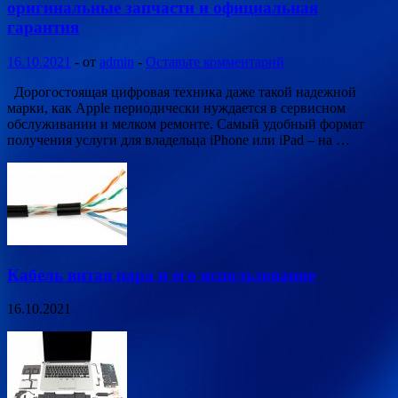
оригинальные запчасти и официальная
гарантия
16.10.2021
-
от
admin
-
Оставьте комментарий
Дорогостоящая цифровая техника даже такой надежной
марки, как Apple периодически нуждается в сервисном
обслуживании и мелком ремонте. Самый удобный формат
получения услуги для владельца iPhone или iPad – на …
Кабель витая пара и его использование
16.10.2021