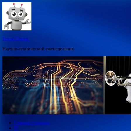
Перейти
к
содержимому
Техно Центр.
Научно-технический еженедельник.
Главная страница
IT