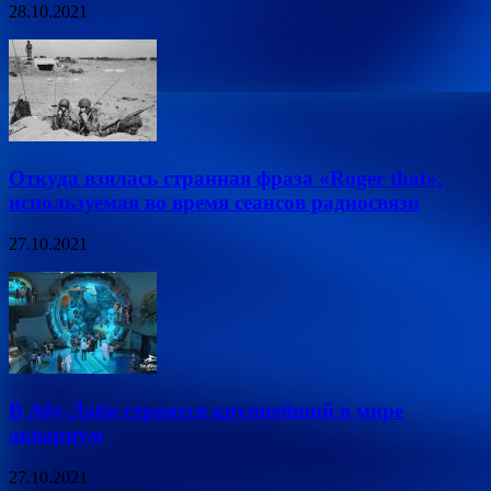
28.10.2021
Откуда взялась странная фраза «Roger that»,
используемая во время сеансов радиосвязи
27.10.2021
В Абу-Даби строится крупнейший в мире
аквариум
27.10.2021