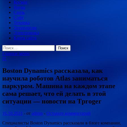
Космос
Наука
Связь
Софт
Техника
Технологии
Электроника
Карта сайта
Найти:
Главное меню
IT
Boston Dynamics рассказала, как
научила роботов Atlas заниматься
паркуром. Машина на каждом этапе
сама решает, что ей делать в этой
ситуации — новости на Tproger
16.10.2021
-
от
admin
-
Оставьте комментарий
Специалисты Boston Dynamics рассказали в блоге компании,