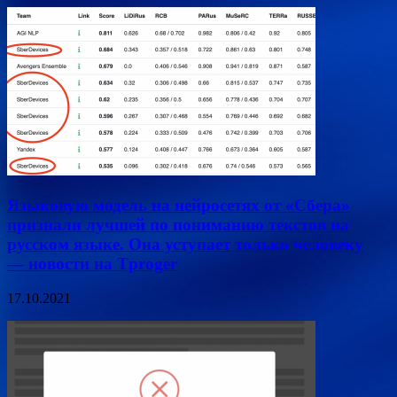
Языковую модель на нейросетях от «Сбера»
признали лучшей по пониманию текстов на
русском языке. Она уступает только человеку
— новости на Tproger
17.10.2021