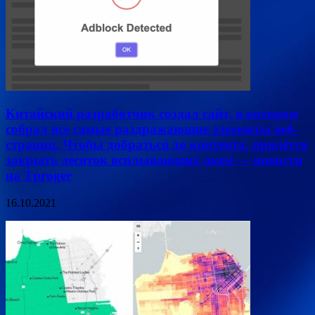
Китайский разработчик создал сайт, в котором
собрал все самые раздражающие элементы веб-
страниц. Чтобы добраться до контента, придётся
закрыть десяток всплывающих окон — новости
на Tproger
16.10.2021