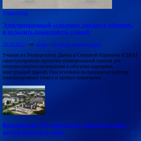
Технологии
Электрохромный «сэндвич» сможет и обогреть,
и охладить поверхность зданий
29.10.2021
-
от
admin
-
Оставьте комментарий
Ученые из Университета Дьюка в Северной Каролине (США)
сконструировали прототип универсальной панели для
полупассивного охлаждения и обогрева наружных
конструкций зданий. Она основана на принципах работы
электрохромных стекол и требует некоторого …
Компания ICON напечатает самый большой
жилой поселок в мире