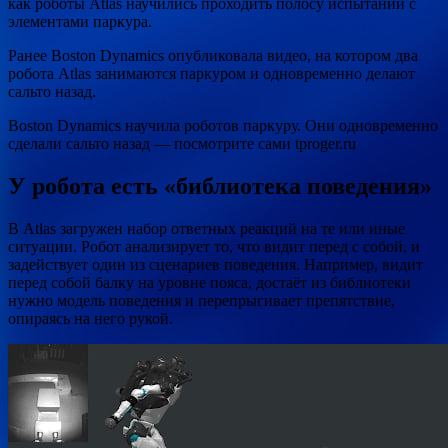
как роботы Atlas научились проходить полосу испытаний с
элементами паркура.
Ранее Boston Dynamics опубликовала видео, на котором два
робота Atlas занимаются паркуром и одновременно делают
сальто назад.
Boston Dynamics научила
роботов паркуру. Они одновременно
сделали сальто назад — посмотрите сами tproger.ru
У робота есть «библиотека поведения»
В Atlas загружен набор ответных реакций на те или иные
ситуации. Робот анализирует то, что видит перед с собой, и
задействует один из сценариев поведения. Например, видит
перед собой балку на уровне пояса, достаёт из библиотеки
нужно модель поведения и перепрыгивает препятствие,
опираясь на него рукой.