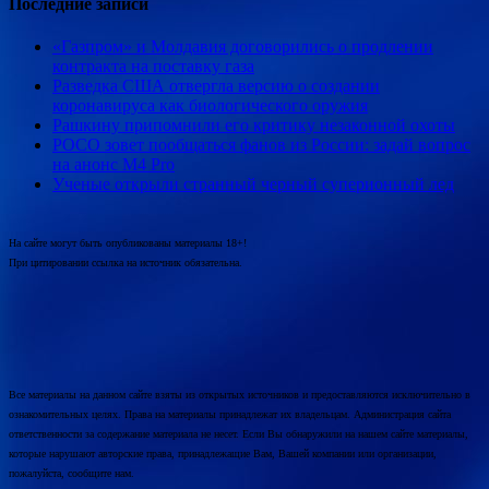
Последние записи
«Газпром» и Молдавия договорились о продлении
контракта на поставку газа
Разведка США отвергла версию о создании
коронавируса как биологического оружия
Рашкину припомнили его критику незаконной охоты
POCO зовет пообщаться фанов из России: задай вопрос
на анонс M4 Pro
Ученые открыли странный черный суперионный лед
На сайте могут быть опубликованы материалы 18+!
При цитировании ссылка на источник обязательна.
Все материалы на данном сайте взяты из открытых источников и предоставляются исключительно в
ознакомительных целях. Права на материалы принадлежат их владельцам. Администрация сайта
ответственности за содержание материала не несет. Если Вы обнаружили на нашем сайте материалы,
которые нарушают авторские права, принадлежащие Вам, Вашей компании или организации,
пожалуйста, сообщите нам.