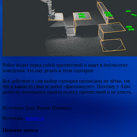
Робот видит перед собой препятствий и ищет в библиотеке
поведения, что ему делать в этом сценарии
Все действия и сам выбор сценария прописаны не чётко, так
что в каком-то смысле робот «фантазирует». Поэтому у Atlas
долго не получалось пройти полосу препятствий и не упасть.
Источник: Блог Boston Dynamics
Источник:
tproger.ru
Похожие записи