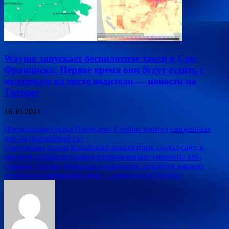
Waymo запускает беспилотное такси в Сан-
Франциско. Первое время они будут ездить с
человеком на месте водителя — новости на
Tproger
16.10.2021
Навигация
Предыдущая статья
Президент Сербии захотел сниженных
цен на российский газ
по
Следующая статья
Китайский разработчик создал сайт, в
записям
котором собрал все самые раздражающие элементы веб-
страниц. Чтобы добраться до контента, придётся закрыть
десяток всплывающих окон — новости на Tproger