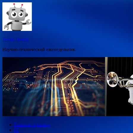
Перейти
к
содержимому
Техно Центр.
Научно-технический еженедельник.
Главная страница
IT