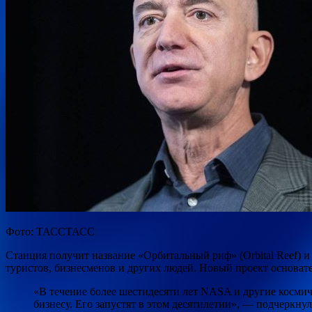
Фото: ТАССТАСС
Станция получит название «Орбитальный риф» (Orbital Reef) и
туристов, бизнесменов и других людей. Новый проект основат
«В течение более шестидесяти лет NASA и другие космич
бизнесу. Его запустят в этом десятилетии», — подчеркну