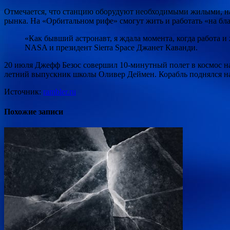
Отмечается, что станцию оборудуют необходимыми жилыми, на
рынка. На «Орбитальном рифе» смогут жить и работать «на бла
«Как бывший астронавт, я ждала момента, когда работа 
NASA и президент Sierra Space Джанет Каванди.
20 июля Джефф Безос совершил 10-минутный полет в космос на 
летний выпускник школы Оливер Деймен. Корабль поднялся на
Источник:
rambler.ru
Похожие записи