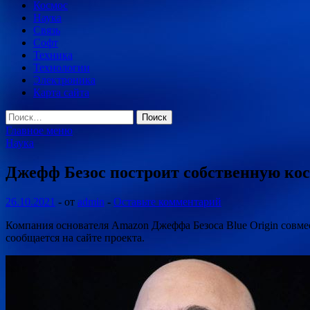
Космос
Наука
Связь
Софт
Техника
Технологии
Электроника
Карта сайта
Найти:
Главное меню
Наука
Джефф Безос построит собственную ко
26.10.2021
-
от
admin
-
Оставьте комментарий
Компания основателя Amazon Джеффа Безоса Blue Origin совмес
сообщается на сайте проекта.