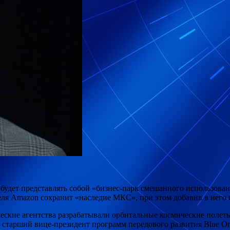
 будет
представлять собой «бизнес-парк смешанного использован
еля Amazon сохранит «наследие МКС», при этом добавив в него
еские агентства разрабатывали орбитальные космические полеты
л старший вице-президент программ передового развития Blue Or