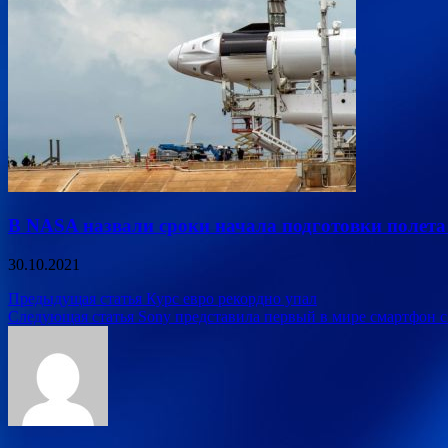
В NASA назвали сроки начала подготовки полета
30.10.2021
Навигация
Предыдущая статья
Курс евро рекордно упал
Следующая статья
Sony представила первый в мире смартфон с
по
записям