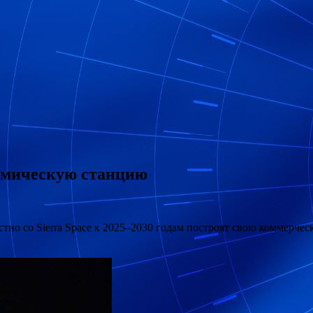
смическую станцию
тно со Sierra Space к 2025–2030 годам построят свою коммерче