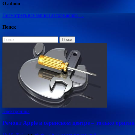
О admin
Посмотреть все записи автора admin →
Поиск
Найти:
Электроника
Ремонт Apple в сервисном центре – только ориги
16.10.2021
-
от
admin
-
Оставьте комментарий