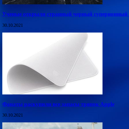
Ученые открыли странный черный суперионный 
30.10.2021
Фанаты раскупили все запасы тряпок Apple
30.10.2021