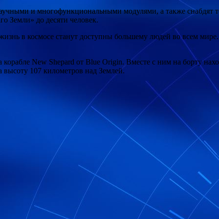
учными и многофункциональными модулями, а также снабдят те
го Земли» до десяти человек.
и жизнь в космосе станут доступны большему людей во всем мир
корабле New Shepard от Blue Origin. Вместе с ним на борту нах
 высоту 107 километров над Землей.