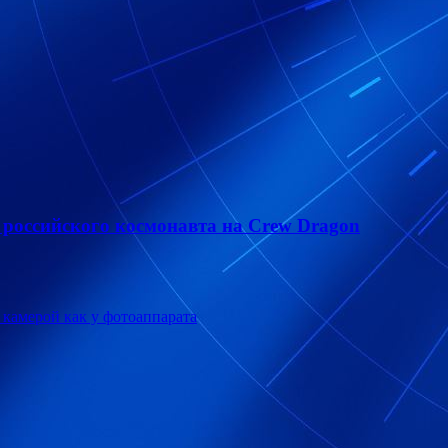
 российского космонавта на Crew Dragon
 камерой как у фотоаппарата