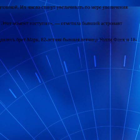
хникой. Их число станут увеличивать по мере увеличения
е. Этот момент наступил», — отметила бывший астронавт
одились брат Марк, 82-летняя бывшая летчица Уолли Фанк и 18-