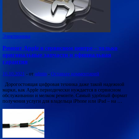
Электроника
Ремонт Apple в сервисном центре – только
оригинальные запчасти и официальная
гарантия
16.10.2021
-
от
admin
-
Оставьте комментарий
Дорогостоящая цифровая техника даже такой надежной
марки, как Apple периодически нуждается в сервисном
обслуживании и мелком ремонте. Самый удобный формат
получения услуги для владельца iPhone или iPad – на …