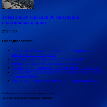
Зачем в воду сбросили 96 миллионов
пластиковых шаров?
27.10.2021
Последние записи
«Газпром» и Молдавия договорились о продлении
контракта на поставку газа
Разведка США отвергла версию о создании
коронавируса как биологического оружия
Рашкину припомнили его критику незаконной охоты
POCO зовет пообщаться фанов из России: задай вопрос
на анонс M4 Pro
Ученые открыли странный черный суперионный лед
На сайте могут быть опубликованы материалы 18+!
При цитировании ссылка на источник обязательна.