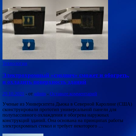
Технологии
Электрохромный «сэндвич» сможет и обогреть,
и охладить поверхность зданий
29.10.2021
-
от
admin
-
Оставьте комментарий
Ученые из Университета Дьюка в Северной Каролине (США)
сконструировали прототип универсальной панели для
полупассивного охлаждения и обогрева наружных
конструкций зданий. Она основана на принципах работы
электрохромных стекол и требует некоторого …