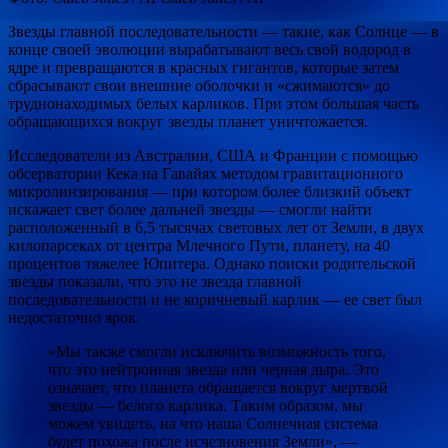
Звезды главной последовательности — такие, как Солнце — в
конце своей эволюции вырабатывают весь свой водород в
ядре и превращаются в красных гигантов, которые затем
сбрасывают свои внешние оболочки и «сжимаются» до
труднонаходимых белых карликов. При этом большая часть
обращающихся вокруг звезды планет уничтожается.
Исследователи из Австралии, США и Франции с помощью
обсерватории Кека на Гавайях методом гравитационного
микролинзирования — при котором более близкий объект
искажает свет более дальней звезды — смогли найти
расположенный в 6,5 тысячах световых лет от Земли, в двух
килопарсеках от центра Млечного Пути, планету, на 40
процентов тяжелее Юпитера. Однако поиски родительской
звезды показали, что это не звезда главной
последовательности и не коричневый карлик — ее свет был
недостаточно ярок.
«Мы также смогли исключить возможность того,
что это нейтронная звезда или черная дыра. Это
означает, что планета обращается вокруг мертвой
звезды — белого карлика. Таким образом, мы
можем увидеть, на что наша Солнечная система
будет похожа после исчезновения Земли», —