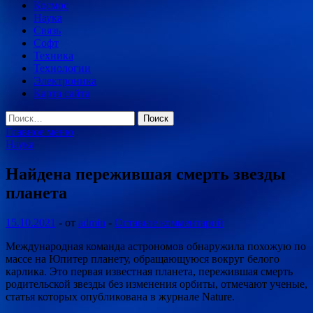
Космос
Наука
Связь
Софт
Техника
Технологии
Электроника
Карта сайта
Найти:
Главное меню
Наука
Найдена пережившая смерть звезды
планета
15.10.2021
-
от
admin
-
Оставьте комментарий
Международная команда астрономов обнаружила похожую по
массе на Юпитер планету, обращающуюся вокруг белого
карлика. Это первая известная планета, пережившая смерть
родительской звезды без изменения орбиты, отмечают ученые,
статья которых опубликована в журнале Nature.