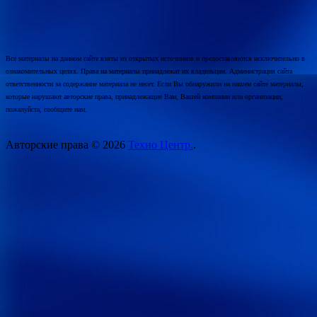
Все материалы на данном сайте взяты из открытых источников и предоставляются исключительно в
ознакомительных целях. Права на материалы принадлежат их владельцам. Администрация сайта
ответственности за содержание материала не несет. Если Вы обнаружили на нашем сайте материалы,
которые нарушают авторские права, принадлежащие Вам, Вашей компании или организации,
пожалуйста, сообщите нам.
Авторские права © 2026
Техно Центр.
.