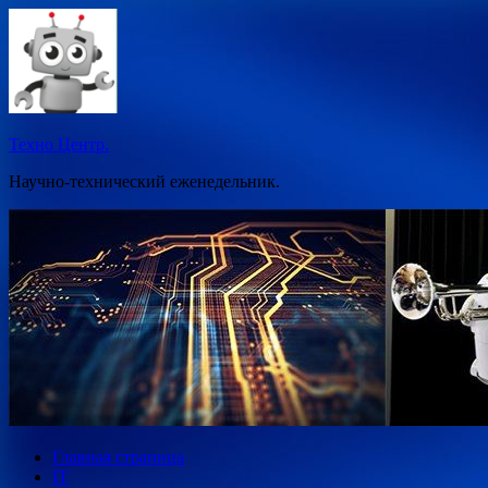
Перейти
к
содержимому
Техно Центр.
Научно-технический еженедельник.
Главная страница
IT