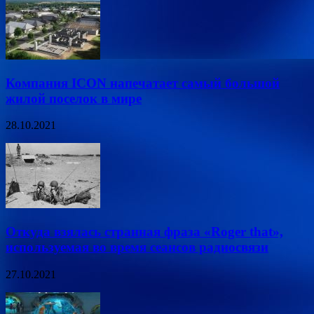
Компания ICON напечатает самый большой
жилой поселок в мире
28.10.2021
Откуда взялась странная фраза «Roger that»,
используемая во время сеансов радиосвязи
27.10.2021