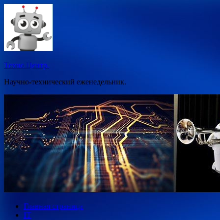
Перейти
к
содержимому
Техно Центр.
Научно-технический еженедельник.
Главная страница
IT