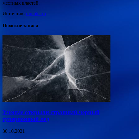
местных властей.
Источник:
rambler.ru
Похожие записи
Ученые открыли странный черный
суперионный лед
30.10.2021