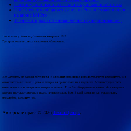
Рашкину припомнили его критику незаконной охоты
POCO зовет пообщаться фанов из России: задай вопрос
на анонс M4 Pro
Ученые открыли странный черный суперионный лед
На сайте могут быть опубликованы материалы 18+!
При цитировании ссылка на источник обязательна.
Все материалы на данном сайте взяты из открытых источников и предоставляются исключительно в
ознакомительных целях. Права на материалы принадлежат их владельцам. Администрация сайта
ответственности за содержание материала не несет. Если Вы обнаружили на нашем сайте материалы,
которые нарушают авторские права, принадлежащие Вам, Вашей компании или организации,
пожалуйста, сообщите нам.
Авторские права © 2026
Техно Центр.
.