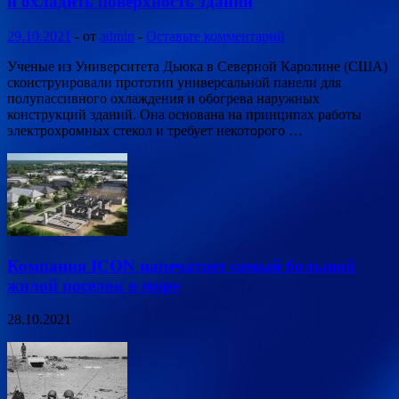
и охладить поверхность зданий
29.10.2021
-
от
admin
-
Оставьте комментарий
Ученые из Университета Дьюка в Северной Каролине (США)
сконструировали прототип универсальной панели для
полупассивного охлаждения и обогрева наружных
конструкций зданий. Она основана на принципах работы
электрохромных стекол и требует некоторого …
Компания ICON напечатает самый большой
жилой поселок в мире
28.10.2021