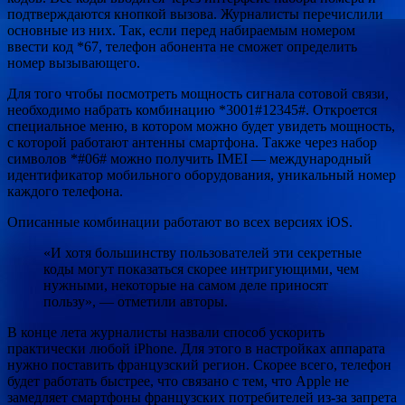
подтверждаются кнопкой вызова. Журналисты перечислили
основные из них. Так, если перед набираемым номером
ввести код *67, телефон абонента не сможет определить
номер вызывающего.
Для того чтобы посмотреть мощность сигнала сотовой связи,
необходимо набрать комбинацию *3001#12345#. Откроется
специальное меню, в котором можно будет увидеть мощность,
с которой работают антенны смартфона. Также через набор
символов *#06# можно получить IMEI — международный
идентификатор мобильного оборудования, уникальный номер
каждого телефона.
Описанные комбинации работают во всех версиях iOS.
«И хотя большинству пользователей эти секретные
коды могут показаться скорее интригующими, чем
нужными, некоторые на самом деле приносят
пользу», — отметили авторы.
В конце лета журналисты назвали способ ускорить
практически любой iPhone. Для этого в настройках аппарата
нужно поставить французский регион. Скорее всего, телефон
будет работать быстрее, что связано с тем, что Apple не
замедляет смартфоны французских потребителей из-за запрета