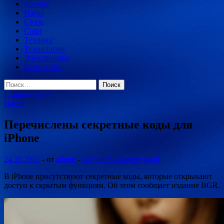
Космос
Наука
Связь
Софт
Техника
Технологии
Электроника
Карта сайта
Найти:
Главное меню
Наука
Перечислены секретные коды для
iPhone
24.10.2021
-
от
admin
-
Оставьте комментарий
В iPhone присутствуют секретные коды, которые открывают
доступ к скрытым функциям. Об этом сообщает издание BGR.