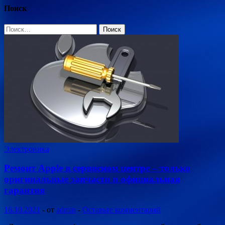
Поиск
Найти:
Электроника
Ремонт Apple в сервисном центре – только
оригинальные запчасти и официальная
гарантия
16.10.2021
-
от
admin
-
Оставьте комментарий