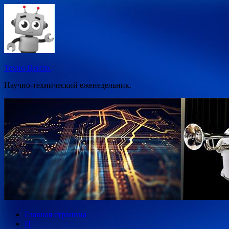
Перейти
к
содержимому
Техно Центр.
Научно-технический еженедельник.
Главная страница
IT