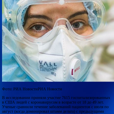
Фото: РИА НовостиРИА Новости
В исследовании приняли участие 7615
госпитализированных
в США людей с коронавирусом в возрасте от 18 до 49 лет.
Ученые сравнили течение заболеваний пациентов с июля по
август (когда доминировал штамм дельта) с предыдущими