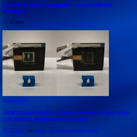
Ремонт бытовой техники — как выбрать
решение?
15.10.2021
Технологии
Электрохромный «сэндвич» сможет и обогреть,
и охладить поверхность зданий
29.10.2021
-
от
admin
-
Оставьте комментарий