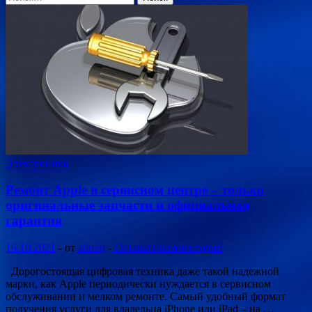
Электроника
Ремонт Apple в сервисном центре – только
оригинальные запчасти и официальная
гарантия
16.10.2021
-
от
admin
-
Оставьте комментарий
Дорогостоящая цифровая техника даже такой надежной
марки, как Apple периодически нуждается в сервисном
обслуживании и мелком ремонте. Самый удобный формат
получения услуги для владельца iPhone или iPad – на …