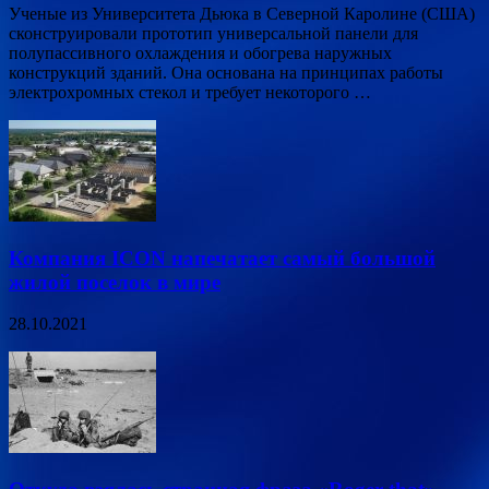
Ученые из Университета Дьюка в Северной Каролине (США)
сконструировали прототип универсальной панели для
полупассивного охлаждения и обогрева наружных
конструкций зданий. Она основана на принципах работы
электрохромных стекол и требует некоторого …
Компания ICON напечатает самый большой
жилой поселок в мире
28.10.2021