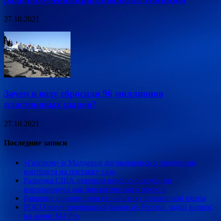
27.10.2021
Зачем в воду сбросили 96 миллионов
пластиковых шаров?
27.10.2021
Последние записи
«Газпром» и Молдавия договорились о продлении
контракта на поставку газа
Разведка США отвергла версию о создании
коронавируса как биологического оружия
Рашкину припомнили его критику незаконной охоты
POCO зовет пообщаться фанов из России: задай вопрос
на анонс M4 Pro