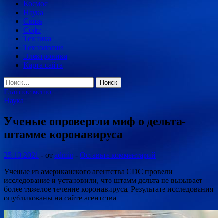
Космос
Наука
Связь
Софт
Техника
Технологии
Электроника
Карта сайта
Найти:
Главное меню
Наука
Ученые опровергли миф о дельта-
штамме коронавируса
25.10.2021
-
от
admin
-
Оставьте комментарий
Ученые из американского агентства СDС провели
исследование и установили, что штамм дельта не вызывает
более тяжелое течение коронавируса. Результате исследования
опубликованы на сайте агентства.