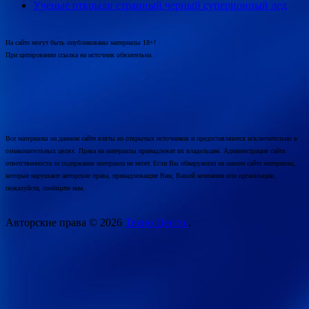
Ученые открыли странный черный суперионный лед
На сайте могут быть опубликованы материалы 18+!
При цитировании ссылка на источник обязательна.
Все материалы на данном сайте взяты из открытых источников и предоставляются исключительно в
ознакомительных целях. Права на материалы принадлежат их владельцам. Администрация сайта
ответственности за содержание материала не несет. Если Вы обнаружили на нашем сайте материалы,
которые нарушают авторские права, принадлежащие Вам, Вашей компании или организации,
пожалуйста, сообщите нам.
Авторские права © 2026
Техно Центр.
.