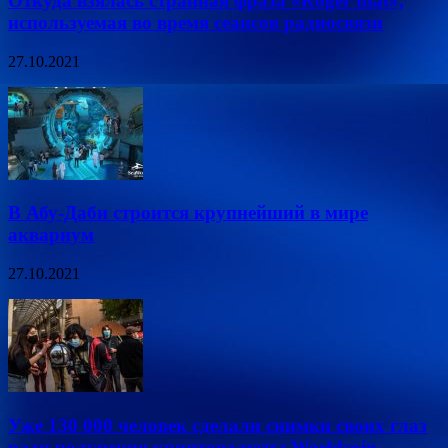
Откуда взялась странная фраза «Roger that»,
используемая во время сеансов радиосвязи
27.10.2021
В Абу-Даби строится крупнейший в мире
аквариум
27.10.2021
Уже 130 000 человек сделали снимки своих глаз
ради получения криптовалюты Worldcoin