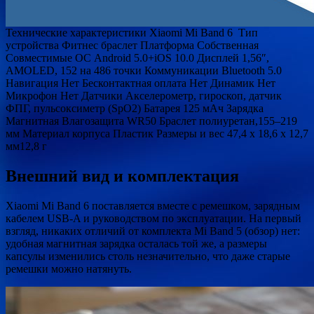
Технические характеристики Xiaomi Mi Band 6 Тип
устройства Фитнес браслет Платформа Собственная
Совместимые ОС Android 5.0+iOS 10.0 Дисплей 1,56″,
AMOLED, 152 на 486 точки Коммуникации Bluetooth 5.0
Навигация Нет Бесконтактная оплата Нет Динамик Нет
Микрофон Нет Датчики Акселерометр, гироскоп, датчик
ФПГ, пульсоксиметр (SpO2) Батарея 125 мАч Зарядка
Магнитная Влагозащита WR50 Браслет полиуретан,155–219
мм Материал корпуса Пластик Размеры и вес 47,4 x 18,6 x 12,7
мм12,8 г
Внешний вид и комплектация
Xiaomi Mi Band 6 поставляется вместе с ремешком, зарядным
кабелем USB-A и руководством по эксплуатации. На первый
взгляд, никаких отличий от комплекта Mi Band 5 (обзор) нет:
удобная магнитная зарядка осталась той же, а размеры
капсулы изменились столь незначительно, что даже старые
ремешки можно натянуть.