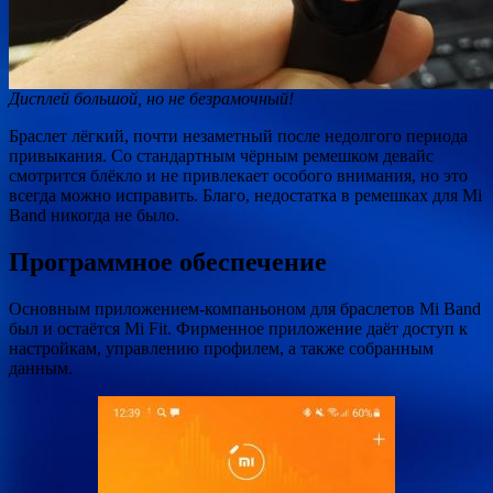
Дисплей большой, но не безрамочный!
Браслет лёгкий, почти незаметный после недолгого периода
привыкания. Со стандартным чёрным ремешком девайс
смотрится блёкло и не привлекает особого внимания, но это
всегда можно исправить. Благо, недостатка в ремешках для Mi
Band никогда не было.
Программное обеспечение
Основным приложением-компаньоном для браслетов Mi Band
был и остаётся Mi Fit. Фирменное приложение даёт доступ к
настройкам, управлению профилем, а также собранным
данным.