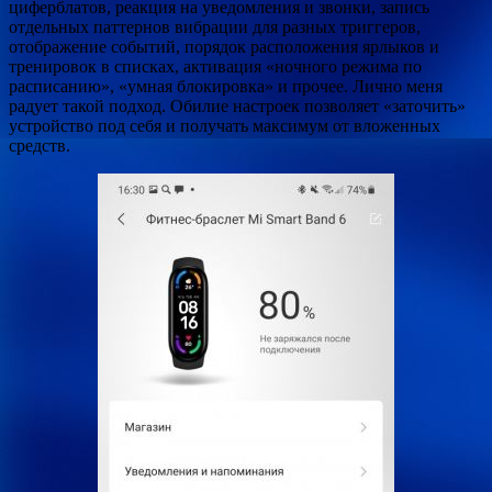
циферблатов, реакция на уведомления и звонки, запись
отдельных паттернов вибрации для разных триггеров,
отображение событий, порядок расположения ярлыков и
тренировок в списках, активация «ночного режима по
расписанию», «умная блокировка» и прочее. Лично меня
радует такой подход. Обилие настроек позволяет «заточить»
устройство под себя и получать максимум от вложенных
средств.