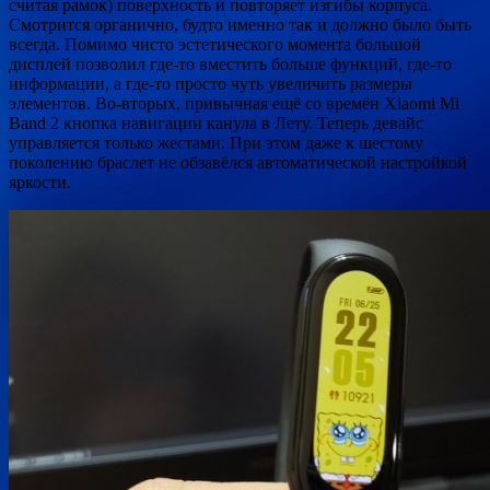
считая рамок) поверхность и повторяет изгибы корпуса.
Смотрится органично, будто именно так и должно было быть
всегда. Помимо чисто эстетического момента большой
дисплей позволил где-то вместить больше функций, где-то
информации, а где-то просто чуть увеличить размеры
элементов. Во-вторых, привычная ещё со времён Xiaomi Mi
Band 2 кнопка навигации канула в Лету. Теперь девайс
управляется только жестами. При этом даже к шестому
поколению браслет не обзавёлся автоматической настройкой
яркости.