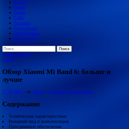
Космос
Наука
Связь
Софт
Техника
Технологии
Электроника
Карта сайта
Найти:
Главное меню
Связь
Обзор Xiaomi Mi Band 6: больше и
лучше
17.10.2021
-
от
admin
-
Оставьте комментарий
Содержание
Технические характеристики
Внешний вид и комплектация
Программное обеспечение