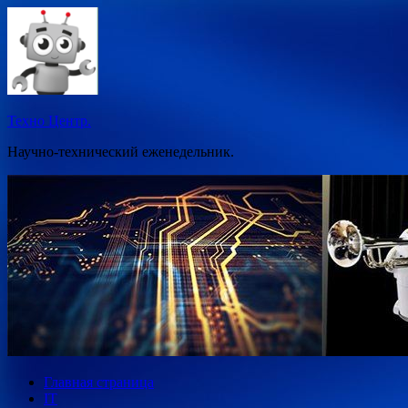
Перейти
к
содержимому
Техно Центр.
Научно-технический еженедельник.
Главная страница
IT