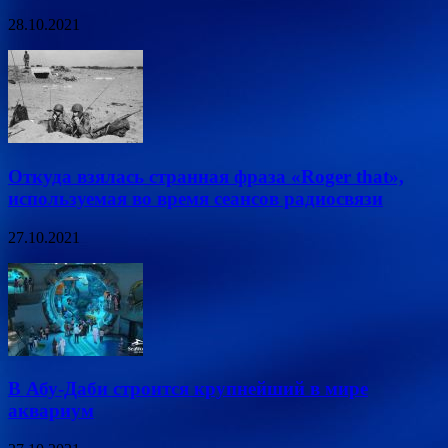
28.10.2021
Откуда взялась странная фраза «Roger that»,
используемая во время сеансов радиосвязи
27.10.2021
В Абу-Даби строится крупнейший в мире
аквариум