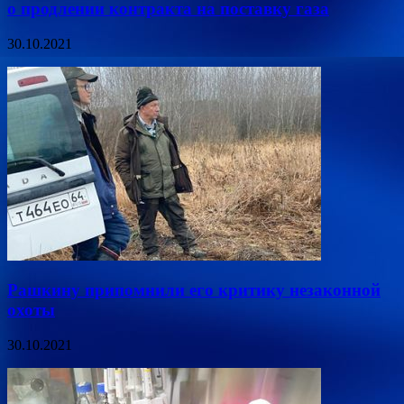
о продлении контракта на поставку газа
30.10.2021
Рашкину припомнили его критику незаконной
охоты
30.10.2021