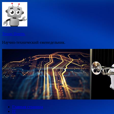
Перейти
к
содержимому
Техно Центр.
Научно-технический еженедельник.
Главная страница
IT