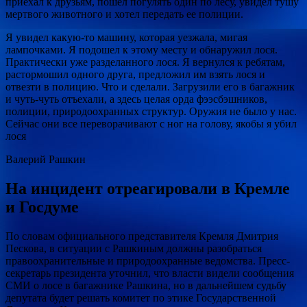
приехал к друзьям, пошел погулять один по лесу, увидел тушу
мертвого животного и хотел передать ее полиции.
Я увидел какую-то машину, которая уезжала, мигая
лампочками. Я подошел к этому месту и обнаружил лося.
Практически уже разделанного лося. Я вернулся к ребятам,
растормошил одного друга, предложил им взять лося и
отвезти в полицию. Что и сделали. Загрузили его в багажник
и чуть-чуть отъехали, а здесь целая орда фээсбэшников,
полиции, природоохранных структур. Оружия не было у нас.
Сейчас они все переворачивают с ног на голову, якобы я убил
лося
Валерий Рашкин
На инцидент отреагировали в Кремле
и Госдуме
По словам официального представителя Кремля Дмитрия
Пескова, в ситуации с Рашкиным должны разобраться
правоохранительные и природоохранные ведомства. Пресс-
секретарь президента уточнил, что власти видели сообщения
СМИ о лосе в багажнике Рашкина, но в дальнейшем судьбу
депутата будет решать комитет по этике Государственной