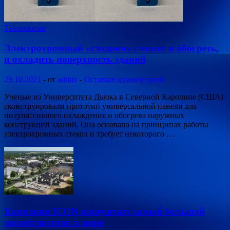
Технологии
Электрохромный «сэндвич» сможет и обогреть,
и охладить поверхность зданий
29.10.2021
-
от
admin
-
Оставьте комментарий
Ученые из Университета Дьюка в Северной Каролине (США)
сконструировали прототип универсальной панели для
полупассивного охлаждения и обогрева наружных
конструкций зданий. Она основана на принципах работы
электрохромных стекол и требует некоторого …
Компания ICON напечатает самый большой
жилой поселок в мире