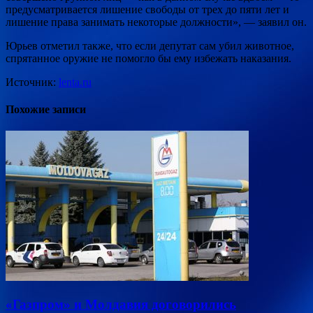
предусматривается лишение свободы от трех до пяти лет и
лишение права занимать некоторые должности», — заявил он.
Юрьев отметил также, что если депутат сам убил животное,
спрятанное оружие не помогло бы ему избежать наказания.
Источник:
lenta.ru
Похожие записи
«Газпром» и Молдавия договорились