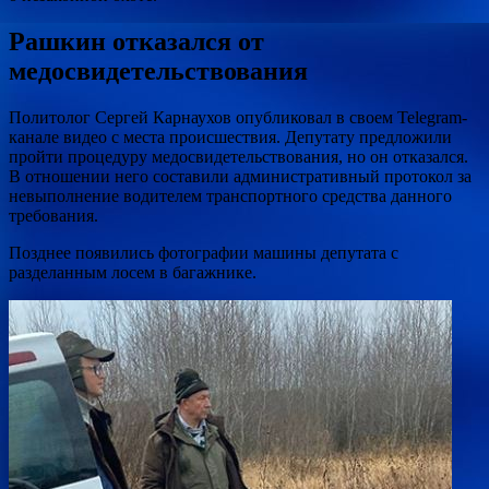
Рашкин отказался от
медосвидетельствования
Политолог Сергей Карнаухов опубликовал в своем Telegram-
канале видео с места происшествия. Депутату предложили
пройти процедуру медосвидетельствования, но он отказался.
В отношении него составили административный протокол за
невыполнение водителем транспортного средства данного
требования.
Позднее появились фотографии машины депутата с
разделанным лосем в багажнике.