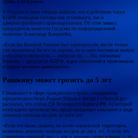
Думы, а не Кремль.
В Госдуме в свою очередь заявили, что в действиях члена
КПРФ очевидны составы как уголовного, так и
административного правонарушения. Об этом заявил
председатель комитета Госдумы по информационной
политике Александр Хинштейн.
«Если бы Валерий Рашкин был единороссом, мы не только
уже исключили бы его из партии, но и сами поставили вопрос
о его ответственности, — написал он. — Но, поскольку
Рашкин — депутат от КПРФ, ждем обвинений в провокациях
и травле честного коммуниста».
Рашкину может грозить до 5 лет
Специалист в сфере гражданского права, гендиректор
юридического бюро Родион Юрьев в беседе с «Лентой.ру»
рассказал, что статья 258 Уголовного кодекса РФ, по которой
возбуждено производство, предусматривает наказание в виде
лишения свободы на срок до пяти лет.
«Если это было, скажем, на особо охраняемой территории,
возможно лишение свободы на срок до двух лет. А если это
совершено группой лиц — как в данном случае вдвоем — то