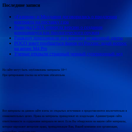
Последние записи
«Газпром» и Молдавия договорились о продлении
контракта на поставку газа
Разведка США отвергла версию о создании
коронавируса как биологического оружия
Рашкину припомнили его критику незаконной охоты
POCO зовет пообщаться фанов из России: задай вопрос
на анонс M4 Pro
Ученые открыли странный черный суперионный лед
На сайте могут быть опубликованы материалы 18+!
При цитировании ссылка на источник обязательна.
Все материалы на данном сайте взяты из открытых источников и предоставляются исключительно в
ознакомительных целях. Права на материалы принадлежат их владельцам. Администрация сайта
ответственности за содержание материала не несет. Если Вы обнаружили на нашем сайте материалы,
которые нарушают авторские права, принадлежащие Вам, Вашей компании или организации,
пожалуйста, сообщите нам.