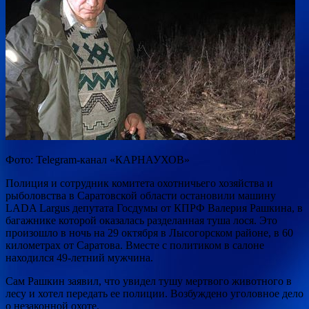
Фото: Telegram-канал «КАРНАУХОВ»
Полиция и сотрудник комитета охотничьего хозяйства и
рыболовства в Саратовской области остановили машину
LADA Largus депутата Госдумы от КПРФ Валерия Рашкина, в
багажнике которой оказалась разделанная туша лося. Это
произошло в ночь на 29 октября в Лысогорском районе, в 60
километрах от Саратова. Вместе с политиком в салоне
находился 49-летний мужчина.
Сам Рашкин заявил, что увидел тушу мертвого животного в
лесу и хотел передать ее полиции. Возбуждено уголовное дело
о незаконной охоте.