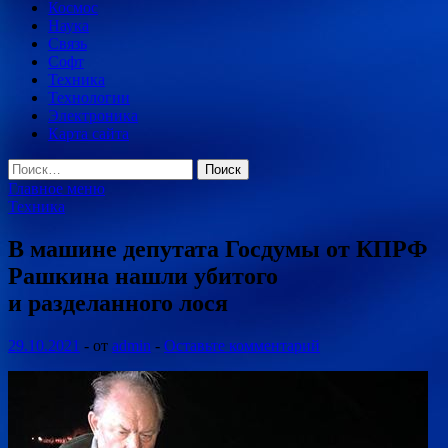
Космос
Наука
Связь
Софт
Техника
Технологии
Электроника
Карта сайта
Найти:
Главное меню
Техника
В машине депутата Госдумы от КПРФ
Рашкина нашли убитого
и разделанного лося
29.10.2021
-
от
admin
-
Оставьте комментарий