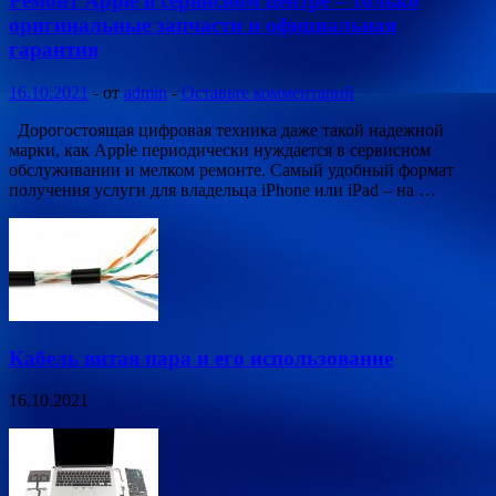
Ремонт Apple в сервисном центре – только
оригинальные запчасти и официальная
гарантия
16.10.2021
-
от
admin
-
Оставьте комментарий
Дорогостоящая цифровая техника даже такой надежной
марки, как Apple периодически нуждается в сервисном
обслуживании и мелком ремонте. Самый удобный формат
получения услуги для владельца iPhone или iPad – на …
Кабель витая пара и его использование
16.10.2021