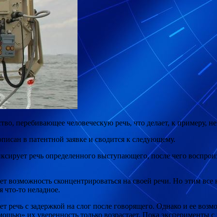
, перебивающее человеческую речь, что делает, к примеру, н
исан в патентной заявке и сводится к следующему.
рует речь определенного выступающего, после чего воспроизв
ряет возможность сконцентрироваться на своей речи. Но этим все
 что-то неладное.
т речь с задержкой на слог после говорящего. Однако и ее воз
омощью» их уверенность только возрастает. Пока эксперименты 