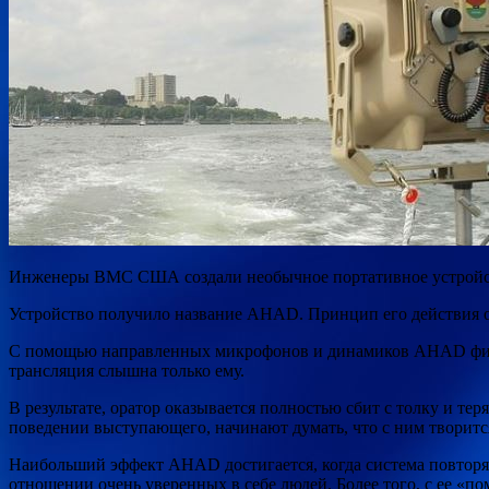
Инженеры ВМС США создали необычное портативное устройство
Устройство получило название AHAD. Принцип его действия оп
С помощью
направленных микрофонов и динамиков AHAD фикси
трансляция слышна только ему.
В результате, оратор оказывается полностью сбит с толку и те
поведении выступающего, начинают думать, что с ним творится
Наибольший эффект AHAD достигается, когда система повторяе
отношении очень уверенных в себе людей. Более того, с ее «п