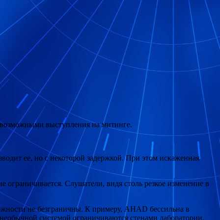
евозможными выступления на митинге.
одит ее, но с некоторой задержкой. При этом искаженная
 не ограничивается. Слушатели, видя столь резкое изменение в
можности не безграничны. К примеру, AHAD бессильна в
с необычной системой ограничиваются стенами лаборатории.