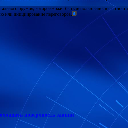
ного оружия, которое может быть использовано, в частности, 
блю или инициирование переговоров.
 охладить поверхность зданий