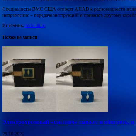
Специалисты ВМС США относят AHAD к разновидности нелеталь
направление – передача инструкций и приказов другому кора
Источник:
techcult.ru
Похожие записи
Электрохромный «сэндвич» сможет и обогреть, и
29.10.2021