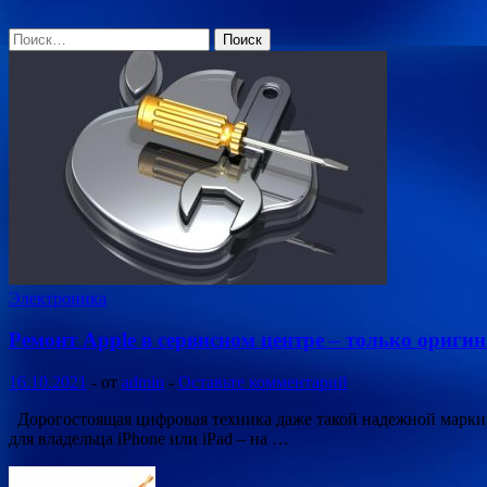
Найти:
Электроника
Ремонт Apple в сервисном центре – только ориги
16.10.2021
-
от
admin
-
Оставьте комментарий
Дорогостоящая цифровая техника даже такой надежной марки,
для владельца iPhone или iPad – на …