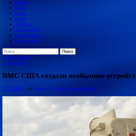
Космос
Наука
Связь
Софт
Техника
Технологии
Электроника
Карта сайта
Найти:
Главное меню
Технологии
ВМС США создали необычное устройств
17.10.2021
-
от
admin
-
Оставьте комментарий