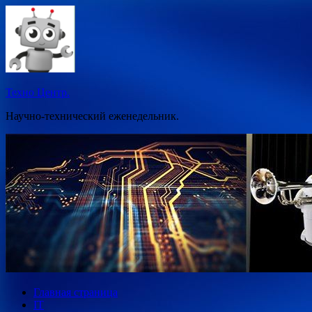
Перейти
к
содержимому
Техно Центр.
Научно-технический еженедельник.
Главная страница
IT