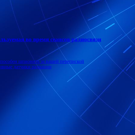
ользуемая во время сеансов радиосвязи
способен шпионить за вашей перепиской
тивные датчики радиации