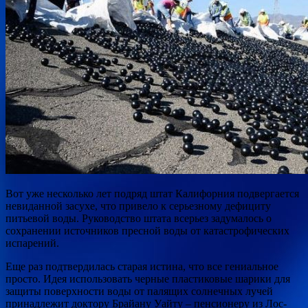
Вот уже несколько лет подряд штат Калифорния подвергается
невиданной засухе, что привело к серьезному дефициту
питьевой воды. Руководство штата всерьез задумалось о
сохранении источников пресной воды от катастрофических
испарений.
Еще раз подтвердилась старая
истина, что все гениальное
просто. Идея использовать черные пластиковые шарики для
защиты поверхности воды от палящих солнечных лучей
принадлежит доктору Брайану Уайту – пенсионеру из Лос-