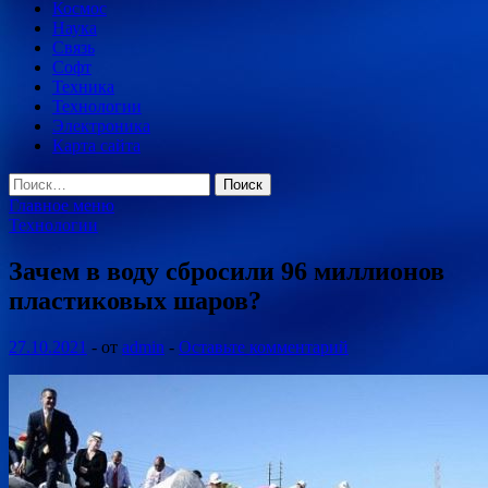
Космос
Наука
Связь
Софт
Техника
Технологии
Электроника
Карта сайта
Найти:
Главное меню
Технологии
Зачем в воду сбросили 96 миллионов
пластиковых шаров?
27.10.2021
-
от
admin
-
Оставьте комментарий