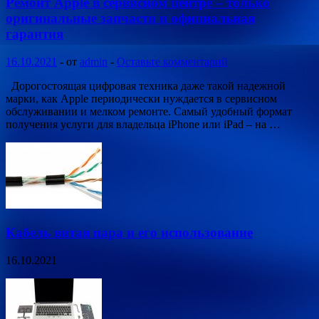
Ремонт Apple в сервисном центре – только
оригинальные запчасти и официальная
гарантия
16.10.2021
-
от
admin
-
Оставьте комментарий
Дорогостоящая цифровая техника даже такой надежной
марки, как Apple периодически нуждается в сервисном
обслуживании и мелком ремонте. Самый удобный формат
получения услуги для владельца iPhone или iPad – на …
Кабель витая пара и его использование
16.10.2021