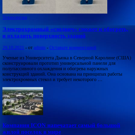
Технологии
Электрохромный «сэндвич» сможет и обогреть,
и охладить поверхность зданий
29.10.2021
-
от
admin
-
Оставьте комментарий
Ученые из Университета Дьюка в Северной Каролине (США)
сконструировали прототип универсальной панели для
полупассивного охлаждения и обогрева наружных
конструкций зданий. Она основана на принципах работы
электрохромных стекол и требует некоторого …
Компания ICON напечатает самый большой
жилой поселок в мире