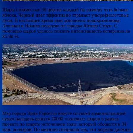
Шары стоимостью 36 центов каждый по размеру чуть больше
яблока. Черный цвет эффективно отражает ультрафиолетовые
лучи. В настоящее время ими заполнены водохранилища
Элизиан и Иванхо недалеко от городка Юппер Стоун. С
помощью шаров удалось снизить интенсивность испарения на
85-90 %.
Мэр города Эрик Гарсетти вместе со своей администрацией
сумел наладить выпуск 20000 «теневых» шаров в рамках
проекта по защите источников воды, который обошелся в 34
млн. долларов. По мнению специалистов, эти затраты должны