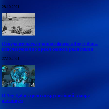
28.10.2021
Откуда взялась странная фраза «Roger that»,
используемая во время сеансов радиосвязи
27.10.2021
В Абу-Даби строится крупнейший в мире
аквариум