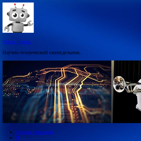
Перейти
к
содержимому
Техно Центр.
Научно-технический еженедельник.
Главная страница
IT