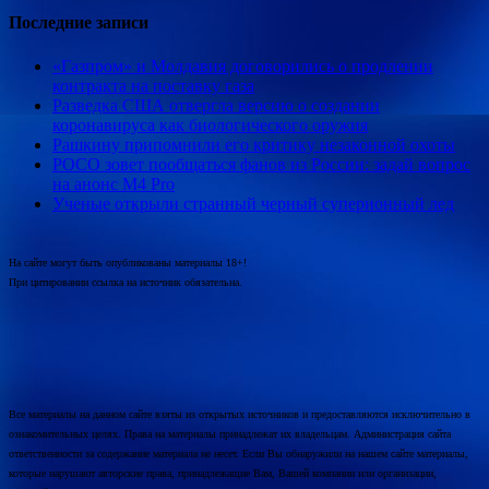
Последние записи
«Газпром» и Молдавия договорились о продлении
контракта на поставку газа
Разведка США отвергла версию о создании
коронавируса как биологического оружия
Рашкину припомнили его критику незаконной охоты
POCO зовет пообщаться фанов из России: задай вопрос
на анонс M4 Pro
Ученые открыли странный черный суперионный лед
На сайте могут быть опубликованы материалы 18+!
При цитировании ссылка на источник обязательна.
Все материалы на данном сайте взяты из открытых источников и предоставляются исключительно в
ознакомительных целях. Права на материалы принадлежат их владельцам. Администрация сайта
ответственности за содержание материала не несет. Если Вы обнаружили на нашем сайте материалы,
которые нарушают авторские права, принадлежащие Вам, Вашей компании или организации,