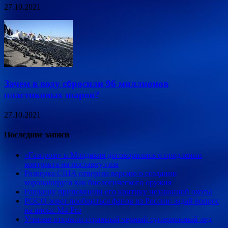
27.10.2021
Зачем в воду сбросили 96 миллионов
пластиковых шаров?
27.10.2021
Последние записи
«Газпром» и Молдавия договорились о продлении
контракта на поставку газа
Разведка США отвергла версию о создании
коронавируса как биологического оружия
Рашкину припомнили его критику незаконной охоты
POCO зовет пообщаться фанов из России: задай вопрос
на анонс M4 Pro
Ученые открыли странный черный суперионный лед