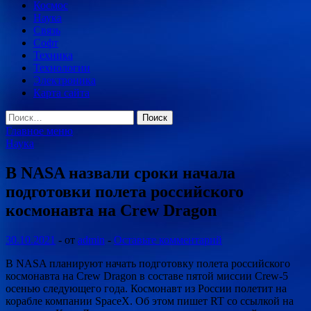
Космос
Наука
Связь
Софт
Техника
Технологии
Электроника
Карта сайта
Найти:
Главное меню
Наука
В NASA назвали сроки начала
подготовки полета российского
космонавта на Crew Dragon
30.10.2021
-
от
admin
-
Оставьте комментарий
В NASA планируют начать подготовку полета российского
космонавта на Crew Dragon в составе пятой миссии Crew-5
осенью следующего года. Космонавт из России полетит на
корабле компании SpaceX. Об этом пишет RT со ссылкой на