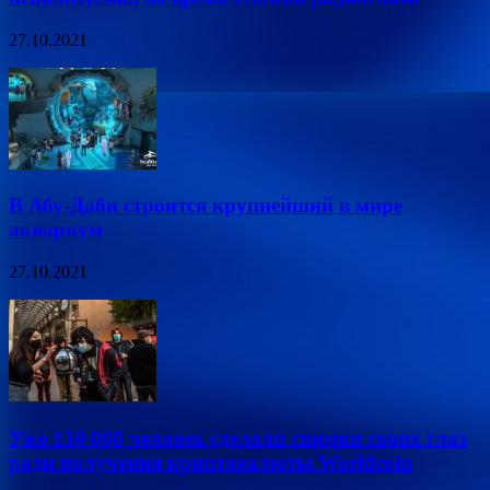
27.10.2021
В Абу-Даби строится крупнейший в мире
аквариум
27.10.2021
Уже 130 000 человек сделали снимки своих глаз
ради получения криптовалюты Worldcoin