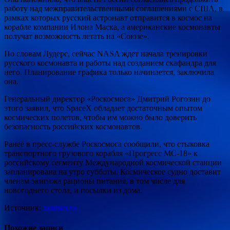
работу над межправительственными соглашениями с США, в
рамках которых русский астронавт отправится в космос на
корабле компании Илона Маска, а американские космонавты
получат возможность летать на «Союзе».
По словам Лудерс, сейчас NASA ждет начала тренировки
русского космонавта и работы над созданием скафандра для
него. Планирование графика только начинается, заключила
она.
Генеральный директор «Роскосмоса» Дмитрий Рогозин до
этого заявил, что SpaceX обладает достаточным опытом
космических полетов, чтобы им можно было доверить
безопасность российских космонавтов.
Ранее в пресс-службе Роскосмоса сообщили, что стыковка
транспортного грузового корабля «Прогресс МС-18» к
российскому сегменту Международной космической станции
запланирована на утро субботы. Космическое судно доставит
членам экипажа рационы питания, в том числе для
новогоднего стола, и посылки из дома.
Источник:
rambler.ru
Похожие записи