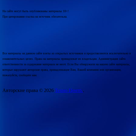
На сайте могут быть опубликованы материалы 18+!
При цитировании ссылка на источник обязательна.
Все материалы на данном сайте взяты из открытых источников и предоставляются исключительно в
ознакомительных целях. Права на материалы принадлежат их владельцам. Администрация сайта
ответственности за содержание материала не несет. Если Вы обнаружили на нашем сайте материалы,
которые нарушают авторские права, принадлежащие Вам, Вашей компании или организации,
пожалуйста, сообщите нам.
Авторские права © 2026
Техно Центр.
.