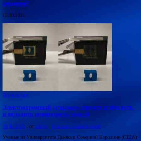
решение?
15.10.2021
Технологии
Электрохромный «сэндвич» сможет и обогреть,
и охладить поверхность зданий
29.10.2021
-
от
admin
-
Оставьте комментарий
Ученые из Университета Дьюка в Северной Каролине (США)