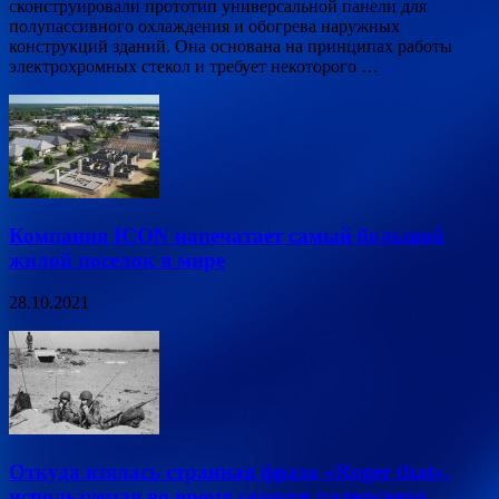
сконструировали прототип универсальной панели для
полупассивного охлаждения и обогрева наружных
конструкций зданий. Она основана на принципах работы
электрохромных стекол и требует некоторого …
Компания ICON напечатает самый большой
жилой поселок в мире
28.10.2021
Откуда взялась странная фраза «Roger that»,
используемая во время сеансов радиосвязи