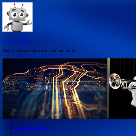
Перейти
к
содержимому
Техно Центр.
Научно-технический еженедельник.
Главная страница
IT