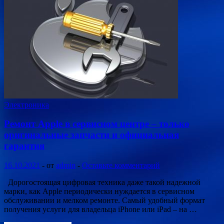
Электроника
Ремонт Apple в сервисном центре – только
оригинальные запчасти и официальная
гарантия
16.10.2021
-
от
admin
-
Оставьте комментарий
Дорогостоящая цифровая техника даже такой надежной
марки, как Apple периодически нуждается в сервисном
обслуживании и мелком ремонте. Самый удобный формат
получения услуги для владельца iPhone или iPad – на …