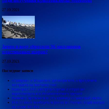
ради получения криптовалюты Worldcoin
27.10.2021
Зачем в воду сбросили 96 миллионов
пластиковых шаров?
27.10.2021
Последние записи
«Газпром» и Молдавия договорились о продлении
контракта на поставку газа
Разведка США отвергла версию о создании
коронавируса как биологического оружия
Рашкину припомнили его критику незаконной охоты
POCO зовет пообщаться фанов из России: задай вопрос
на анонс M4 Pro