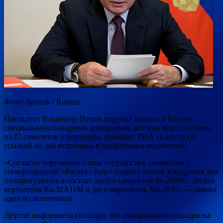
Фото: Sputnik / Reuters
Президент Владимир Путин поручил создать в России
специальную пожарную эскадрилью, которая будет состоять
из 22 самолетов и вертолета, сообщает РИА Новости со
ссылкой на два источника в профильных ведомствах.
«Согласно поручению главы государства, совместно с
госкорпорацией «Ростех» будет создана летная эскадрилья для
пожаротушения в составе десяти самолетов Бе-200ЧС, десяти
вертолетов Ка-32А11М и двух вертолетов Ми-26Т», — заявил
один из источников.
Другой информатор сообщил, что пожарная спецэскадрилья