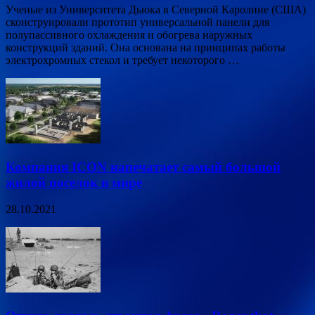
Ученые из Университета Дьюка в Северной Каролине (США)
сконструировали прототип универсальной панели для
полупассивного охлаждения и обогрева наружных
конструкций зданий. Она основана на принципах работы
электрохромных стекол и требует некоторого …
Компания ICON напечатает самый большой
жилой поселок в мире
28.10.2021