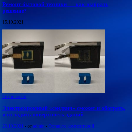
Ремонт бытовой техники — как выбрать
решение?
15.10.2021
Технологии
Электрохромный «сэндвич» сможет и обогреть,
и охладить поверхность зданий
29.10.2021
-
от
admin
-
Оставьте комментарий