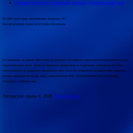
Ученые открыли странный черный суперионный лед
На сайте могут быть опубликованы материалы 18+!
При цитировании ссылка на источник обязательна.
Все материалы на данном сайте взяты из открытых источников и предоставляются исключительно в
ознакомительных целях. Права на материалы принадлежат их владельцам. Администрация сайта
ответственности за содержание материала не несет. Если Вы обнаружили на нашем сайте материалы,
которые нарушают авторские права, принадлежащие Вам, Вашей компании или организации,
пожалуйста, сообщите нам.
Авторские права © 2026
Техно Центр.
.