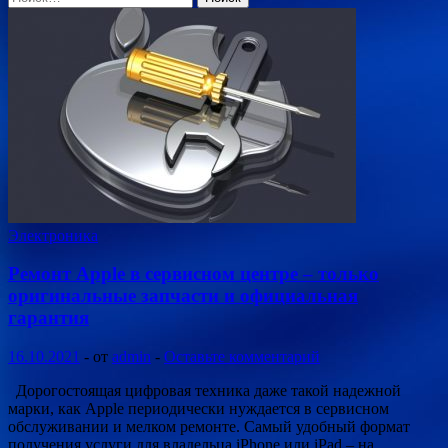
Электроника
Ремонт Apple в сервисном центре – только
оригинальные запчасти и официальная
гарантия
16.10.2021
-
от
admin
-
Оставьте комментарий
Дорогостоящая цифровая техника даже такой надежной
марки, как Apple периодически нуждается в сервисном
обслуживании и мелком ремонте. Самый удобный формат
получения услуги для владельца iPhone или iPad – на …