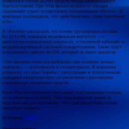
появится в России за счет средств Фонда национального
благосостояния. При этом финансировать ее текущее
содержание станет осуществлять госкорпорация «Ростех». В
компании подтвердили, что «действительно, такое поручение
есть».
В «Ростехе» рассказали, что основу группировки составят
Ка-32А11М, новейшая модификация вертолета — с
двигателем повышенной мощности, «стеклянной кабиной» и
модернизированной системой пожаротушения. Также будут
использовать самолет Бе-200, который не имеет аналогов.
«Эти машины очень востребованы при тушении лесных
пожаров», — подчеркнули в госкорпорации. В компании
добавили, что опыт борьбы с природными и техногенными
пожарами свидетельствует об увеличении группировки
специальных воздушных средств.
Ранее России предрекли ежегодные опустошающие пожары
из-за изменения климата. При этом реальный ущерб от
бедствий как для экономики, так и для экосистемы только
предстоит оценить.
Источник:
lenta.ru
Похожие записи