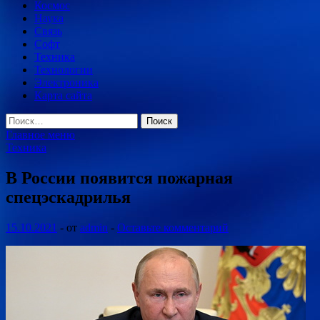
Космос
Наука
Связь
Софт
Техника
Технологии
Электроника
Карта сайта
Найти:
Главное меню
Техника
В России появится пожарная
спецэскадрилья
15.10.2021
-
от
admin
-
Оставьте комментарий