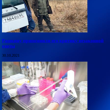
Рашкину припомнили его критику незаконной
охоты
30.10.2021