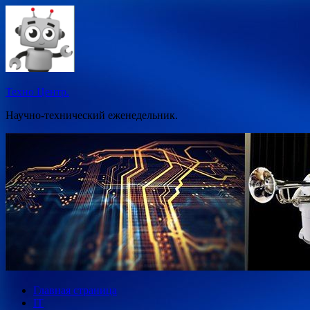
Перейти
к
содержимому
Техно Центр.
Научно-технический еженедельник.
Главная страница
IT