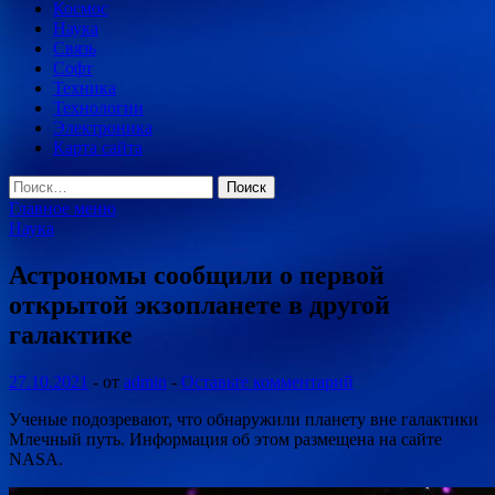
Космос
Наука
Связь
Софт
Техника
Технологии
Электроника
Карта сайта
Найти:
Главное меню
Наука
Астрономы сообщили о первой
открытой экзопланете в другой
галактике
27.10.2021
-
от
admin
-
Оставьте комментарий
Ученые подозревают, что обнаружили планету вне галактики
Млечный путь. Информация об этом размещена на сайте
NASA.