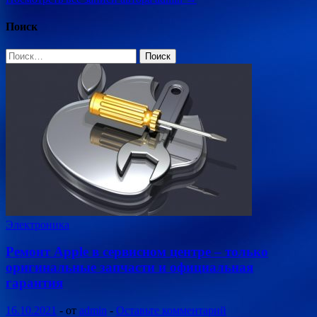
Поиск
Найти:
Электроника
Ремонт Apple в сервисном центре – только
оригинальные запчасти и официальная
гарантия
16.10.2021
-
от
admin
-
Оставьте комментарий