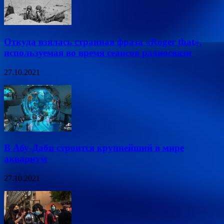
Откуда взялась странная фраза «Roger that»,
используемая во время сеансов радиосвязи
27.10.2021
В Абу-Даби строится крупнейший в мире
аквариум
27.10.2021