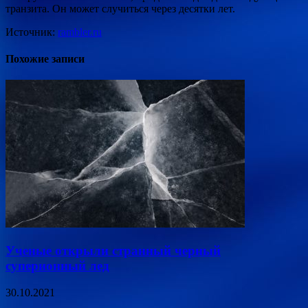
транзита. Он может случиться через десятки лет.
Источник:
rambler.ru
Похожие записи
Ученые открыли странный черный
суперионный лед
30.10.2021