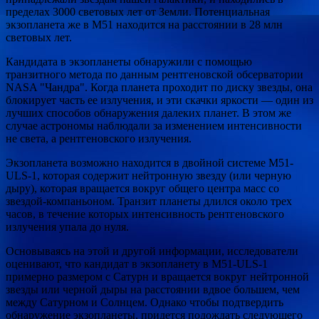
пределах 3000 световых лет от Земли. Потенциальная
экзопланета же в М51 находится на расстоянии в 28 млн
световых лет.
Кандидата в экзопланеты обнаружили с помощью
транзитного метода по данным рентгеновской обсерватории
NASA "Чандра". Когда планета проходит по диску звезды, она
блокирует часть ее излучения, и эти скачки яркости — один из
лучших способов обнаружения далеких планет. В этом же
случае астрономы наблюдали за изменением интенсивности
не света, а рентгеновского излучения.
Экзопланета возможно находится в двойной системе M51-
ULS-1, которая содержит нейтронную звезду (или черную
дыру), которая вращается вокруг общего центра масс со
звездой-компаньоном. Транзит планеты длился около трех
часов, в течение которых интенсивность рентгеновского
излучения упала до нуля.
Основываясь на этой и другой информации, исследователи
оценивают, что кандидат в экзопланету в M51-ULS-1
примерно размером с Сатурн и вращается вокруг нейтронной
звезды или черной дыры на расстоянии вдвое большем, чем
между Сатурном и Солнцем. Однако чтобы подтвердить
обнаружение экзопланеты, придется подождать следующего