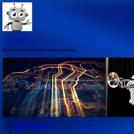
Перейти
к
содержимому
Техно Центр.
Научно-технический еженедельник.
Главная страница
IT