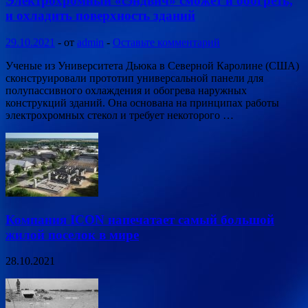
Электрохромный «сэндвич» сможет и обогреть,
и охладить поверхность зданий
29.10.2021
-
от
admin
-
Оставьте комментарий
Ученые из Университета Дьюка в Северной Каролине (США)
сконструировали прототип универсальной панели для
полупассивного охлаждения и обогрева наружных
конструкций зданий. Она основана на принципах работы
электрохромных стекол и требует некоторого …
Компания ICON напечатает самый большой
жилой поселок в мире
28.10.2021