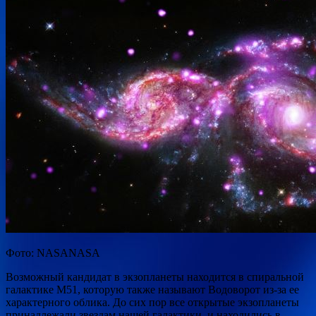
Фото: NASANASA
Возможный кандидат в экзопланеты находится в спиральной
галактике M51, которую также называют Водоворот из-за ее
характерного облика. До сих
пор все открытые экзопланеты
принадлежали звездам нашей галактики, и находились в