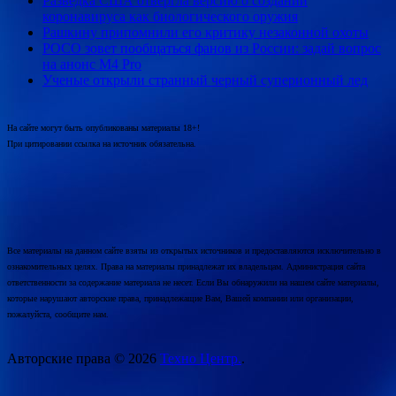
Разведка США отвергла версию о создании
коронавируса как биологического оружия
Рашкину припомнили его критику незаконной охоты
POCO зовет пообщаться фанов из России: задай вопрос
на анонс M4 Pro
Ученые открыли странный черный суперионный лед
На сайте могут быть опубликованы материалы 18+!
При цитировании ссылка на источник обязательна.
Все материалы на данном сайте взяты из открытых источников и предоставляются исключительно в
ознакомительных целях. Права на материалы принадлежат их владельцам. Администрация сайта
ответственности за содержание материала не несет. Если Вы обнаружили на нашем сайте материалы,
которые нарушают авторские права, принадлежащие Вам, Вашей компании или организации,
пожалуйста, сообщите нам.
Авторские права © 2026
Техно Центр.
.