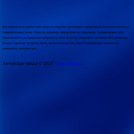
Все материалы на данном сайте взяты из открытых источников и предоставляются исключительно в
ознакомительных целях. Права на материалы принадлежат их владельцам. Администрация сайта
ответственности за содержание материала не несет. Если Вы обнаружили на нашем сайте материалы,
которые нарушают авторские права, принадлежащие Вам, Вашей компании или организации,
пожалуйста, сообщите нам.
Авторские права © 2026
Техно Центр.
.