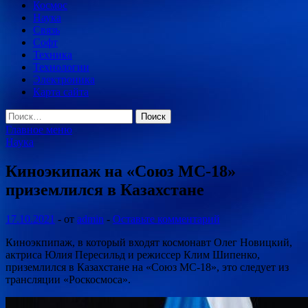
Космос
Наука
Связь
Софт
Техника
Технологии
Электроника
Карта сайта
Найти:
Главное меню
Наука
Киноэкипаж на «Союз МС-18»
приземлился в Казахстане
17.10.2021
-
от
admin
-
Оставьте комментарий
Киноэкпипаж, в который входят космонавт Олег Новицкий,
актриса Юлия Пересильд и режиссер Клим Шипенко,
приземлился в Казахстане на «Союз МС-18», это следует из
трансляции «Роскосмоса».