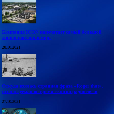
Компания ICON напечатает самый большой
жилой поселок в мире
28.10.2021
Откуда взялась странная фраза «Roger that»,
используемая во время сеансов радиосвязи
27.10.2021