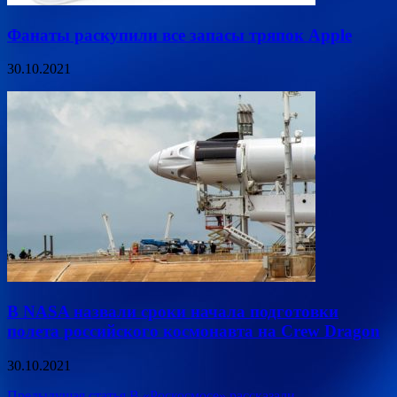
Фанаты раскупили все запасы тряпок Apple
30.10.2021
В NASA назвали сроки начала подготовки
полета российского космонавта на Crew Dragon
30.10.2021
Предыдущая статья
В «Роскосмосе» рассказали