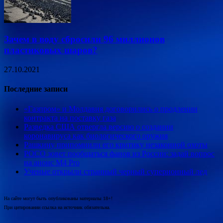
Зачем в воду сбросили 96 миллионов
пластиковых шаров?
27.10.2021
Последние записи
«Газпром» и Молдавия договорились о продлении
контракта на поставку газа
Разведка США отвергла версию о создании
коронавируса как биологического оружия
Рашкину припомнили его критику незаконной охоты
POCO зовет пообщаться фанов из России: задай вопрос
на анонс M4 Pro
Ученые открыли странный черный суперионный лед
На сайте могут быть опубликованы материалы 18+!
При цитировании ссылка на источник обязательна.