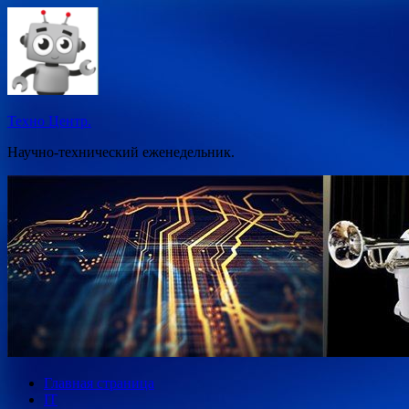
Перейти
к
содержимому
Техно Центр.
Научно-технический еженедельник.
Главная страница
IT