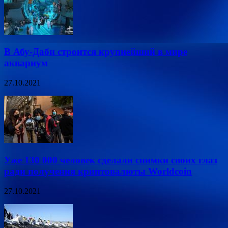
В Абу-Даби строится крупнейший в мире
аквариум
27.10.2021
Уже 130 000 человек сделали снимки своих глаз
ради получения криптовалюты Worldcoin
27.10.2021