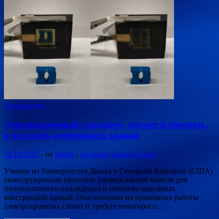
Технологии
Электрохромный «сэндвич» сможет и обогреть,
и охладить поверхность зданий
29.10.2021
-
от
admin
-
Оставьте комментарий
Ученые из Университета Дьюка в Северной Каролине (США)
сконструировали прототип универсальной панели для
полупассивного охлаждения и обогрева наружных
конструкций зданий. Она основана на принципах работы
электрохромных стекол и требует некоторого …